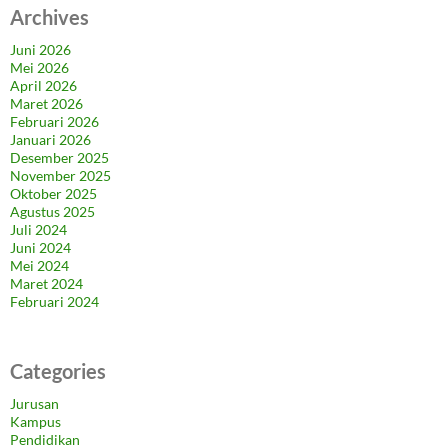
Archives
Juni 2026
Mei 2026
April 2026
Maret 2026
Februari 2026
Januari 2026
Desember 2025
November 2025
Oktober 2025
Agustus 2025
Juli 2024
Juni 2024
Mei 2024
Maret 2024
Februari 2024
Categories
Jurusan
Kampus
Pendidikan