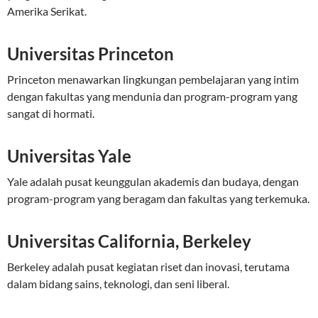
Amerika Serikat.
Universitas Princeton
Princeton menawarkan lingkungan pembelajaran yang intim
dengan fakultas yang mendunia dan program-program yang
sangat di hormati.
Universitas Yale
Yale adalah pusat keunggulan akademis dan budaya, dengan
program-program yang beragam dan fakultas yang terkemuka.
Universitas California, Berkeley
Berkeley adalah pusat kegiatan riset dan inovasi, terutama
dalam bidang sains, teknologi, dan seni liberal.