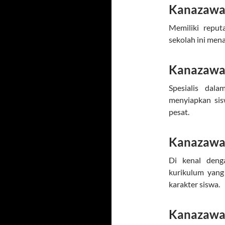
Kanazawa 
Memiliki reput
sekolah ini men
Kanazawa 
Spesialis dala
menyiapkan sis
pesat.
Kanazawa 
Di kenal den
kurikulum yan
karakter siswa.
Kanazawa 