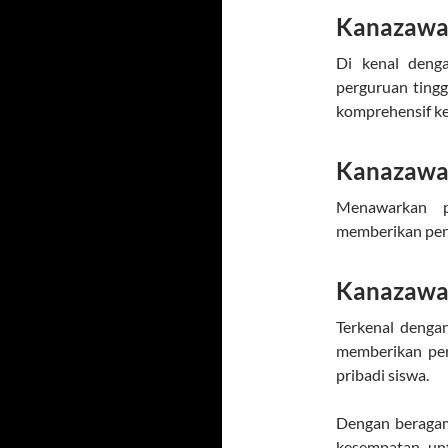
Kanazawa 
Di kenal deng
perguruan ting
komprehensif k
Kanazawa 
Menawarkan p
memberikan perh
Kanazawa 
Terkenal dengan
memberikan per
pribadi siswa.
Dengan beragam 
kesempatan un