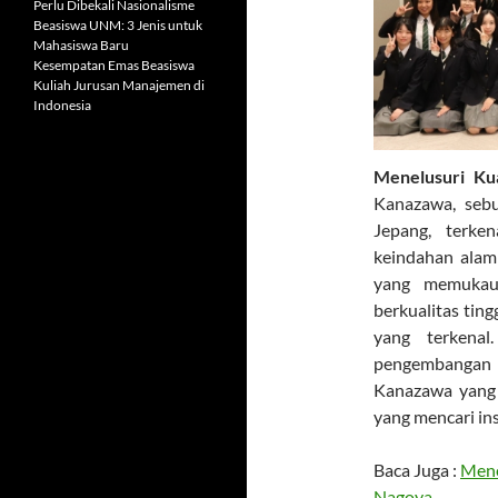
Perlu Dibekali Nasionalisme
Beasiswa UNM: 3 Jenis untuk
Mahasiswa Baru
Kesempatan Emas Beasiswa
Kuliah Jurusan Manajemen di
Indonesia
Menelusuri Ku
Kanazawa, sebu
Jepang, terk
keindahan alam
yang memukau
berkualitas tin
yang terkena
pengembangan pr
Kanazawa yang 
yang mencari ins
Baca Juga :
Mene
Nagoya