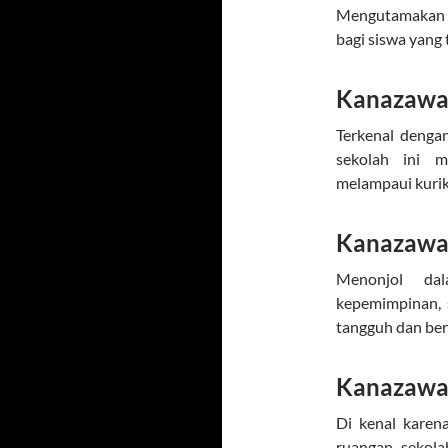
Mengutamakan pe
bagi siswa yang 
Kanazawa 
Terkenal dengan
sekolah ini 
melampaui kurik
Kanazawa 
Menonjol dal
kepemimpinan, 
tangguh dan ber
Kanazawa 
Di kenal karen
ruangan, sekol