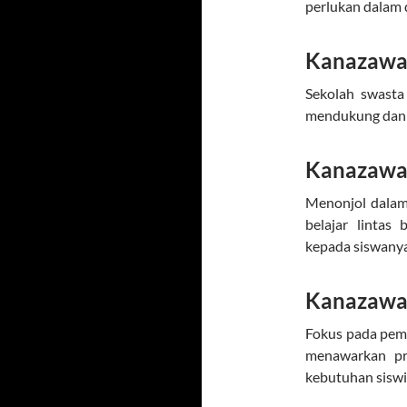
perlukan dalam d
Kanazawa 
Sekolah swasta
mendukung dan n
Kanazawa 
Menonjol dalam
belajar lintas
kepada siswanya
Kanazawa 
Fokus pada pem
menawarkan pr
kebutuhan siswi