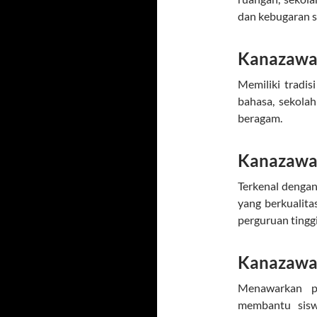
dan kebugaran s
Kanazawa 
Memiliki tradi
bahasa, sekola
beragam.
Kanazawa 
Terkenal dengan
yang berkualita
perguruan tingg
Kanazawa 
Menawarkan pe
membantu sisw