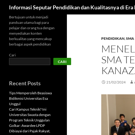
Cari
Informasi Seputar Pendidikan dan Kualitasnya di Er
Langsung
Bertujuan untuk menjadi
panduan utama bagi para
ke
pelajar dan orang tua dengan
isi
menyediakan konten
PENDIDIKAN
,
SMA
berkualitas yang mencakup
berbagai aspek pendidikan
MENELU
Cari
SMA TE
CARI
KANAZ
Recent Posts
21/02/2024
Tips Memperoleh Beasiswa
Bidikmisi Universitas Esa
Unggul
Cari Kampus Teknik? Ini
Universitas Swasta dengan
Program Teknik Unggulan
Golkar: Awardee LPDP
Dibiayai dari Pajak Rakyat,