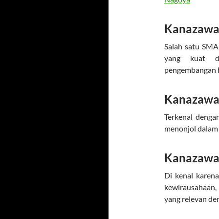
Kanazawa 
Salah satu SMA
yang kuat da
pengembangan ho
Kanazawa 
Terkenal dengan
menonjol dalam 
Kanazawa 
Di kenal kare
kewirausahaan,
yang relevan den