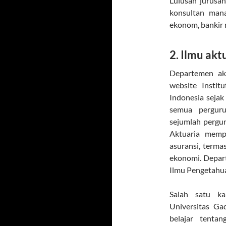
Lulusan jurusan
konsultan mana
ekonom, bankir ri
2. Ilmu akt
Departemen akt
website Instit
Indonesia sejak
semua pergur
sejumlah pergur
Aktuaria mempe
asuransi, termas
ekonomi. Depar
Ilmu Pengetahu
Salah satu k
Universitas Ga
belajar tentan