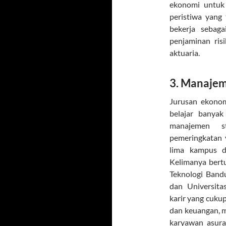
ekonomi untuk
peristiwa yang 
bekerja sebag
penjaminan ris
aktuaria.
3. Manaje
Jurusan ekono
belajar banyak
manajemen st
pemeringkatan 
lima kampus d
Kelimanya bertu
Teknologi Bandu
dan Universita
karir yang cuku
dan keuangan, m
karyawan asuran