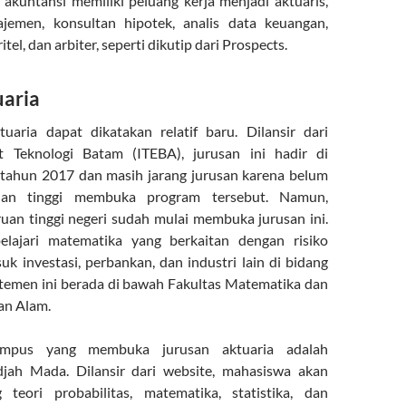
 akuntansi memiliki peluang kerja menjadi aktuaris,
jemen, konsultan hipotek, analis data keuangan,
tel, dan arbiter, seperti dikutip dari Prospects.
uaria
uaria dapat dikatakan relatif baru. Dilansir dari
ut Teknologi Batam (ITEBA), jurusan ini hadir di
 tahun 2017 dan masih jarang jurusan karena belum
uan tinggi membuka program tersebut. Namun,
uan tinggi negeri sudah mulai membuka jurusan ini.
lajari matematika yang berkaitan dengan risiko
uk investasi, perbankan, dan industri lain di bidang
temen ini berada di bawah Fakultas Matematika dan
an Alam.
ampus yang membuka jurusan aktuaria adalah
djah Mada. Dilansir dari website, mahasiswa akan
g teori probabilitas, matematika, statistika, dan