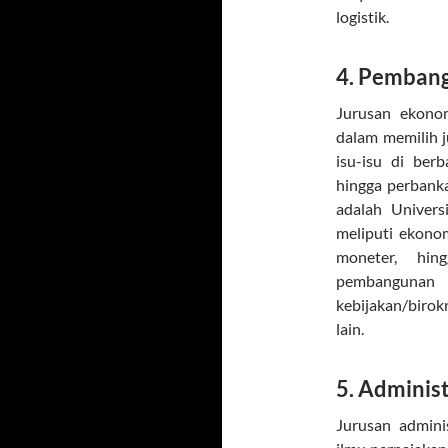
logistik.
4. Pemban
Jurusan ekono
dalam memilih j
isu-isu di berb
hingga perbanka
adalah Univers
meliputi ekono
moneter, hin
pembangunan
kebijakan/birok
lain.
5. Administ
Jurusan admini