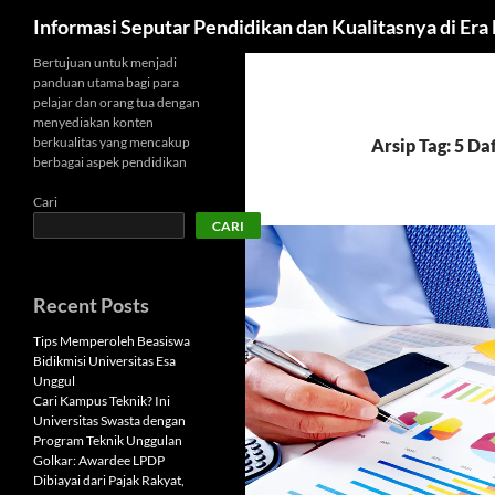
Cari
Informasi Seputar Pendidikan dan Kualitasnya di Er
Langsung
Bertujuan untuk menjadi
panduan utama bagi para
ke
pelajar dan orang tua dengan
isi
menyediakan konten
berkualitas yang mencakup
Arsip Tag: 5 D
berbagai aspek pendidikan
Cari
CARI
Recent Posts
Tips Memperoleh Beasiswa
Bidikmisi Universitas Esa
Unggul
Cari Kampus Teknik? Ini
Universitas Swasta dengan
Program Teknik Unggulan
Golkar: Awardee LPDP
Dibiayai dari Pajak Rakyat,