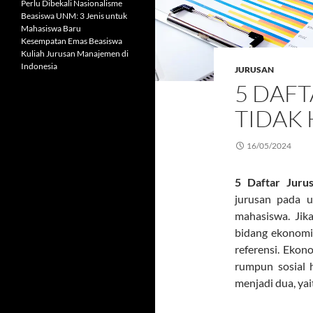
Perlu Dibekali Nasionalisme
Beasiswa UNM: 3 Jenis untuk
Mahasiswa Baru
Kesempatan Emas Beasiswa
Kuliah Jurusan Manajemen di
Indonesia
JURUSAN
5 DAF
TIDAK
16/05/2024
5 Daftar Juru
jurusan pada 
mahasiswa. Jika
bidang ekonomi
referensi. Ekon
rumpun sosial 
menjadi dua, yai