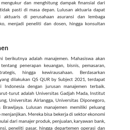
 mengukur dan menghitung dampak finansial dari
tidak pasti di masa depan. Lulusan aktuaria dapat
ai aktuaris di perusahaan asuransi dan lembaga
iko, menjadi peneliti dan dosen, hingga konsultan
men
mi berikutnya adalah manajemen. Mahasiswa akan
 tentang penerapan keuangan, bisnis, pemasaran,
rategis, hingga kewirausahaan. Berdasarkan
yang dilakukan QS QUR by Subject 2021, terdapat
i Indonesia dengan jurusan manajemen terbaik.
rut-turut adalah Universitas Gadjah Mada, Institut
ng, Universitas Airlangga, Universitas Diponegoro,
s Brawijaya. Lulusan manajemen memiliki peluang
p menjanjikan. Mereka bisa bekerja di sektor ekonomi
ulai dari manajer produk, penjualan, karyawan bank,
si, peneliti pasar, hingga departemen operasi dan