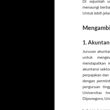
Di sejumlah un
menaungi berbag
Untuk lebih jela
Mengambil
1. Akuntan
Jurusan akuntan
untuk mengev
mendapatkan m
akuntansi sektor
perpajakan dan 
dengan permint
perguruan tin
Universitas I
Diponegoro, Univ