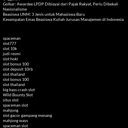
Golkar: Awardee LPDP Dibiayai dari Pajak Rakyat, Perlu Dibekali
Nasionalisme
Beasiswa UNM: 3 Jenis untuk Mahasiswa Baru
Kesempatan Emas Beasiswa Kuliah Jurusan Manajemen di Indonesia
spaceman
slot777
slot 10k
judi resmi
slot hoki
slot bonus 100
slot deposit 10rb
slot thailand
slot bonus 100
slot thailand
big bass crash slot
Wild Bounty Slot
situs slot
spaceman slot
mahjong
slot gacor gampang menang
mahjong ways
spaceman slot