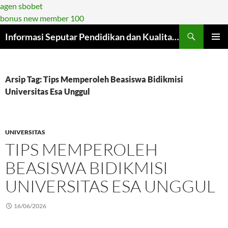
agen sbobet
bonus new member 100
Langsung
Informasi Seputar Pendidikan dan Kualitasnya di Era Modern
ke
MENU
isi
UTAMA
Arsip Tag: Tips Memperoleh Beasiswa Bidikmisi
Universitas Esa Unggul
UNIVERSITAS
TIPS MEMPEROLEH
BEASISWA BIDIKMISI
UNIVERSITAS ESA UNGGUL
16/06/2026