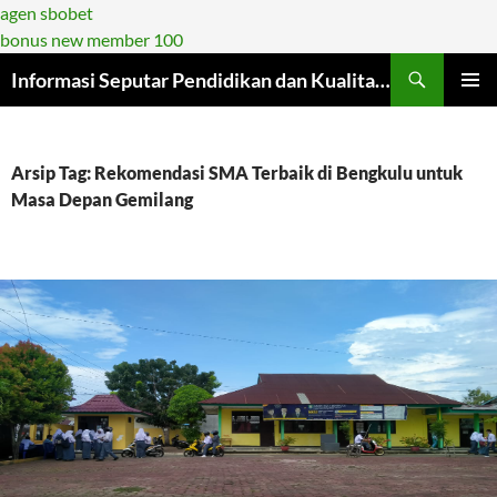
agen sbobet
bonus new member 100
Langsung
Informasi Seputar Pendidikan dan Kualitasnya di Era Modern
ke
MENU
isi
UTAMA
Arsip Tag: Rekomendasi SMA Terbaik di Bengkulu untuk
Masa Depan Gemilang