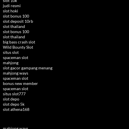
slot 10k
judi resmi
slot hoki
slot bonus 100
slot deposit 10rb
slot thailand
slot bonus 100
slot thailand
big bass crash slot
Wild Bounty Slot
situs slot
spaceman slot
mahjong
slot gacor gampang menang
mahjong ways
spaceman slot
bonus new member
spaceman slot
situs slot777
slot depo
slot depo 5k
slot athena168
mahjong ways