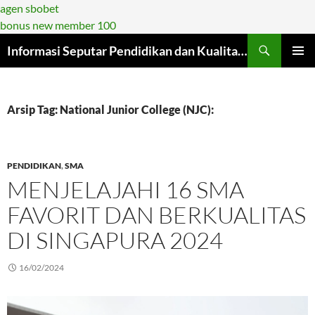
agen sbobet
bonus new member 100
Langsung
Informasi Seputar Pendidikan dan Kualitasnya di Era Modern
ke
MENU
isi
UTAMA
Arsip Tag: National Junior College (NJC):
PENDIDIKAN
,
SMA
MENJELAJAHI 16 SMA
FAVORIT DAN BERKUALITAS
DI SINGAPURA 2024
16/02/2024