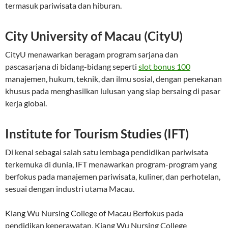
termasuk pariwisata dan hiburan.
City University of Macau (CityU)
CityU menawarkan beragam program sarjana dan
pascasarjana di bidang-bidang seperti
slot bonus 100
manajemen, hukum, teknik, dan ilmu sosial, dengan penekanan
khusus pada menghasilkan lulusan yang siap bersaing di pasar
kerja global.
Institute for Tourism Studies (IFT)
Di kenal sebagai salah satu lembaga pendidikan pariwisata
terkemuka di dunia, IFT menawarkan program-program yang
berfokus pada manajemen pariwisata, kuliner, dan perhotelan,
sesuai dengan industri utama Macau.
Kiang Wu Nursing College of Macau Berfokus pada
pendidikan keperawatan, Kiang Wu Nursing College