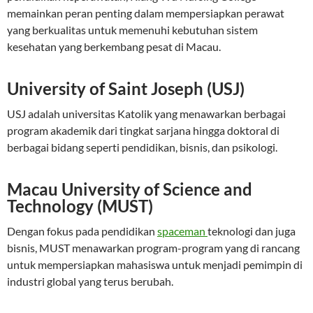
memainkan peran penting dalam mempersiapkan perawat
yang berkualitas untuk memenuhi kebutuhan sistem
kesehatan yang berkembang pesat di Macau.
University of Saint Joseph (USJ)
USJ adalah universitas Katolik yang menawarkan berbagai
program akademik dari tingkat sarjana hingga doktoral di
berbagai bidang seperti pendidikan, bisnis, dan psikologi.
Macau University of Science and
Technology (MUST)
Dengan fokus pada pendidikan
spaceman
teknologi dan juga
bisnis, MUST menawarkan program-program yang di rancang
untuk mempersiapkan mahasiswa untuk menjadi pemimpin di
industri global yang terus berubah.