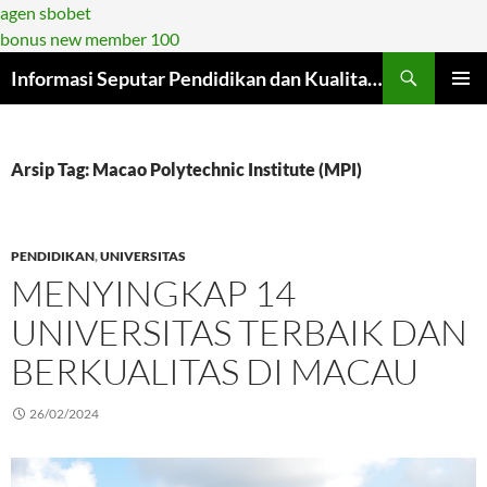
agen sbobet
bonus new member 100
Langsung
Informasi Seputar Pendidikan dan Kualitasnya di Era Modern
ke
MENU
isi
UTAMA
Arsip Tag: Macao Polytechnic Institute (MPI)
PENDIDIKAN
,
UNIVERSITAS
MENYINGKAP 14
UNIVERSITAS TERBAIK DAN
BERKUALITAS DI MACAU
26/02/2024