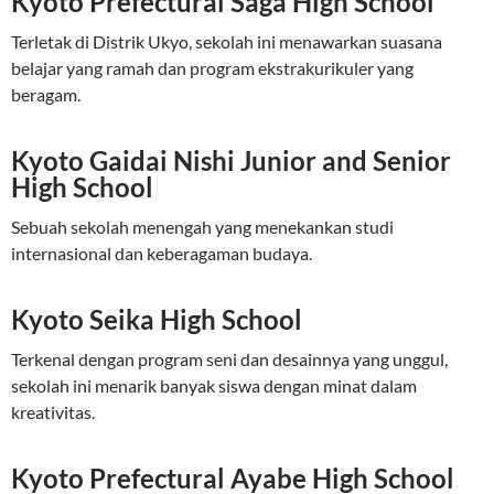
Kyoto Prefectural Saga High School
Terletak di Distrik Ukyo, sekolah ini menawarkan suasana
belajar yang ramah dan program ekstrakurikuler yang
beragam.
Kyoto Gaidai Nishi Junior and Senior
High School
Sebuah sekolah menengah yang menekankan studi
internasional dan keberagaman budaya.
Kyoto Seika High School
Terkenal dengan program seni dan desainnya yang unggul,
sekolah ini menarik banyak siswa dengan minat dalam
kreativitas.
Kyoto Prefectural Ayabe High School