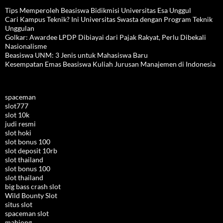
Tips Memperoleh Beasiswa Bidikmisi Universitas Esa Unggul
Cari Kampus Teknik? Ini Universitas Swasta dengan Program Teknik
Unggulan
Golkar: Awardee LPDP Dibiayai dari Pajak Rakyat, Perlu Dibekali
Nasionalisme
Beasiswa UNM: 3 Jenis untuk Mahasiswa Baru
Kesempatan Emas Beasiswa Kuliah Jurusan Manajemen di Indonesia
spaceman
slot777
slot 10k
judi resmi
slot hoki
slot bonus 100
slot deposit 10rb
slot thailand
slot bonus 100
slot thailand
big bass crash slot
Wild Bounty Slot
situs slot
spaceman slot
mahjong