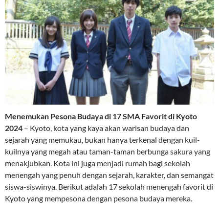
Menemukan Pesona Budaya di 17 SMA Favorit di Kyoto
2024
– Kyoto, kota yang kaya akan warisan budaya dan
sejarah yang memukau, bukan hanya terkenal dengan kuil-
kuilnya yang megah atau taman-taman berbunga sakura yang
menakjubkan. Kota ini juga menjadi rumah bagi sekolah
menengah yang penuh dengan sejarah, karakter, dan semangat
siswa-siswinya. Berikut adalah 17 sekolah menengah favorit di
Kyoto yang mempesona dengan pesona budaya mereka.