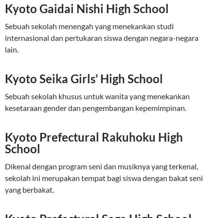
Kyoto Gaidai Nishi High School
Sebuah sekolah menengah yang menekankan studi
internasional dan pertukaran siswa dengan negara-negara
lain.
Kyoto Seika Girls’ High School
Sebuah sekolah khusus untuk wanita yang menekankan
kesetaraan gender dan pengembangan kepemimpinan.
Kyoto Prefectural Rakuhoku High
School
Dikenal dengan program seni dan musiknya yang terkenal,
sekolah ini merupakan tempat bagi siswa dengan bakat seni
yang berbakat.