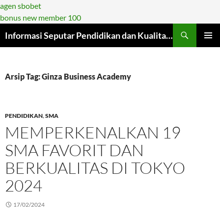
agen sbobet
bonus new member 100
Langsung
Informasi Seputar Pendidikan dan Kualitasnya di Era Modern
ke
MENU
isi
UTAMA
Arsip Tag: Ginza Business Academy
PENDIDIKAN
,
SMA
MEMPERKENALKAN 19
SMA FAVORIT DAN
BERKUALITAS DI TOKYO
2024
17/02/2024