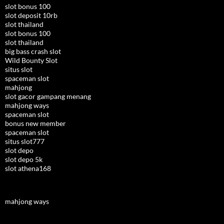
slot bonus 100
slot deposit 10rb
slot thailand
slot bonus 100
slot thailand
big bass crash slot
Wild Bounty Slot
situs slot
spaceman slot
mahjong
slot gacor gampang menang
mahjong ways
spaceman slot
bonus new member
spaceman slot
situs slot777
slot depo
slot depo 5k
slot athena168
mahjong ways