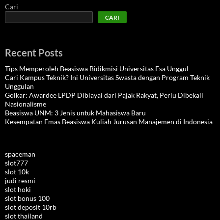
Cari
CARI
Recent Posts
Tips Memperoleh Beasiswa Bidikmisi Universitas Esa Unggul
Cari Kampus Teknik? Ini Universitas Swasta dengan Program Teknik
Unggulan
Golkar: Awardee LPDP Dibiayai dari Pajak Rakyat, Perlu Dibekali
Nasionalisme
Beasiswa UNM: 3 Jenis untuk Mahasiswa Baru
Kesempatan Emas Beasiswa Kuliah Jurusan Manajemen di Indonesia
spaceman
slot777
slot 10k
judi resmi
slot hoki
slot bonus 100
slot deposit 10rb
slot thailand