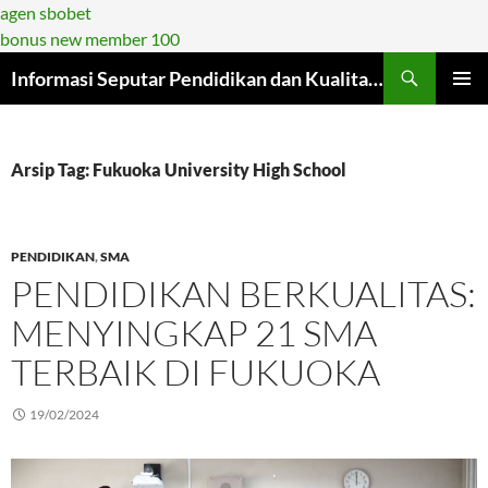
agen sbobet
bonus new member 100
Langsung
Informasi Seputar Pendidikan dan Kualitasnya di Era Modern
ke
MENU
isi
UTAMA
Arsip Tag: Fukuoka University High School
PENDIDIKAN
,
SMA
PENDIDIKAN BERKUALITAS:
MENYINGKAP 21 SMA
TERBAIK DI FUKUOKA
19/02/2024