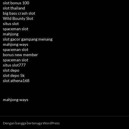
slot bonus 100
slot thailand
big bass crash slot
Wild Bounty Slot
situs slot
spaceman slot
mahjong
slot gacor gampang menang
mahjong ways
spaceman slot
bonus new member
spaceman slot
situs slot777
slot depo
slot depo 5k
slot athena168
mahjong ways
Dengan bangga bertenaga WordPress