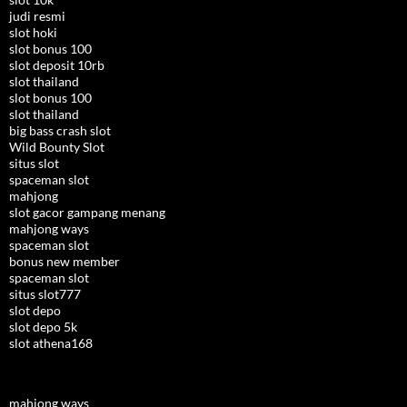
judi resmi
slot hoki
slot bonus 100
slot deposit 10rb
slot thailand
slot bonus 100
slot thailand
big bass crash slot
Wild Bounty Slot
situs slot
spaceman slot
mahjong
slot gacor gampang menang
mahjong ways
spaceman slot
bonus new member
spaceman slot
situs slot777
slot depo
slot depo 5k
slot athena168
mahjong ways