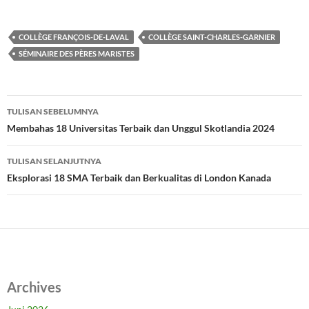
COLLÈGE FRANÇOIS-DE-LAVAL
COLLÈGE SAINT-CHARLES-GARNIER
SÉMINAIRE DES PÈRES MARISTES
Navigasi
TULISAN SEBELUMNYA
Tulisan
Membahas 18 Universitas Terbaik dan Unggul Skotlandia 2024
TULISAN SELANJUTNYA
Eksplorasi 18 SMA Terbaik dan Berkualitas di London Kanada
Archives