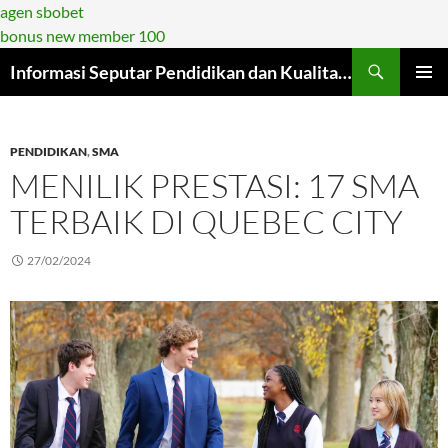
agen sbobet
bonus new member 100
Langsung
Informasi Seputar Pendidikan dan Kualitasnya di Era Modern
ke
MENU
isi
UTAMA
PENDIDIKAN
,
SMA
MENILIK PRESTASI: 17 SMA
TERBAIK DI QUEBEC CITY
27/02/2024