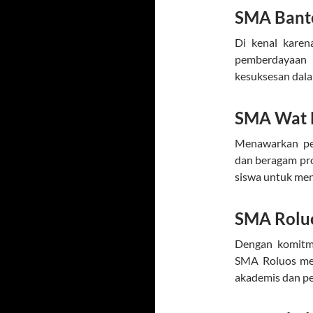
SMA Bante
Di kenal karen
pemberdayaan 
kesuksesan dala
SMA Wat 
Menawarkan pe
dan beragam pr
siswa untuk me
SMA Rolu
Dengan komitme
SMA Roluos me
akademis dan p