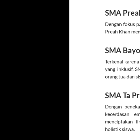
SMA Prea
Dengan fokus p
Preah Khan memp
SMA Bay
Terkenal karena
yang inklusif, 
orang tua dan si
SMA Ta P
Dengan peneka
kecerdasan e
menciptakan l
holistik siswa.