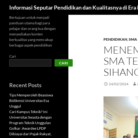
Cari
Informasi Seputar Pendidikan dan Kualitasnya di Er
Langsung
Bertujuan untuk menjadi
panduan utama bagi para
ke
pelajar dan orang tua dengan
isi
menyediakan konten
PENDIDIKAN
,
SMA
berkualitas yang mencakup
berbagai aspek pendidikan
MENEM
Cari
SMA TE
CARI
SIHAN
Recent Posts
24/02/2024
Tips Memperoleh Beasiswa
Bidikmisi Universitas Esa
Unggul
Cari Kampus Teknik? Ini
Universitas Swasta dengan
Program Teknik Unggulan
Golkar: Awardee LPDP
Dibiayai dari Pajak Rakyat,