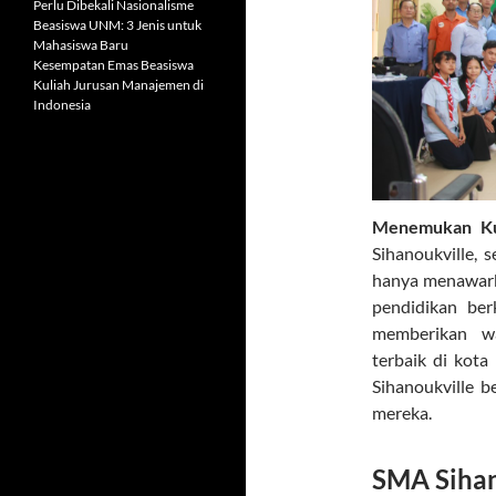
Perlu Dibekali Nasionalisme
Beasiswa UNM: 3 Jenis untuk
Mahasiswa Baru
Kesempatan Emas Beasiswa
Kuliah Jurusan Manajemen di
Indonesia
Menemukan Kua
Sihanoukville, 
hanya menawark
pendidikan ber
memberikan wa
terbaik di kota
Sihanoukville be
mereka.
SMA Sihan