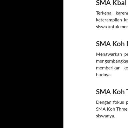
SMA Kbal
Terkenal kare
keterampilan k
siswa untuk men
SMA Koh 
Menawarkan pr
mengembangkan
memberikan ke
budaya.
SMA Koh 
Dengan fokus p
SMA Koh Thmei m
siswanya.