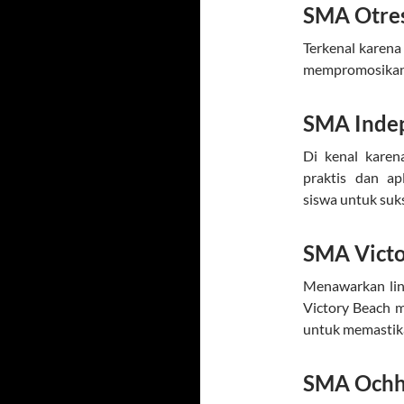
SMA Otre
Terkenal karena
mempromosikan 
SMA Inde
Di kenal kare
praktis dan a
siswa untuk suk
SMA Victo
Menawarkan li
Victory Beach m
untuk memastik
SMA Ochh