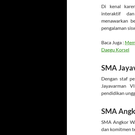
Di kenal kare
interaktif da
menawarkan be
pengalaman sis
Baca Juga :
Memb
Daegu Korsel
SMA Jaya
Dengan staf pe
Jayavarman VI
pendidikan unggu
SMA Angk
SMA Angkor Wat
dan komitmen t