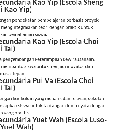
ecundária Kao Yip (Escola Sheng
i Kao Yip)
dengan pendekatan pembelajaran berbasis proyek,
i mengintegrasikan teori dengan praktik untuk
kan pemahaman siswa.
ecundária Kao Yip (Escola Choi
 Tai)
a pengembangan keterampilan kewirausahaan,
ni membantu siswa untuk menjadi inovator dan
masa depan.
ecundária Pui Va (Escola Choi
 Tai)
engan kurikulum yang menarik dan relevan, sekolah
rsiapkan siswa untuk tantangan dunia nyata dengan
 yang praktis.
ecundária Yuet Wah (Escola Luso-
 Yuet Wah)