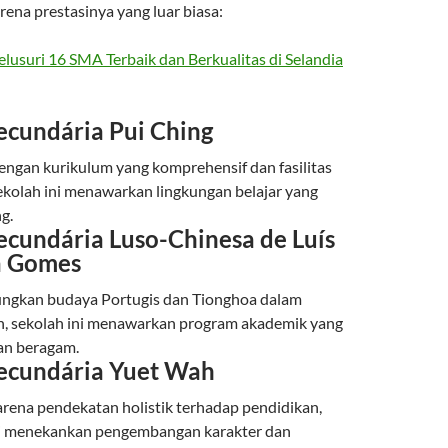
rena prestasinya yang luar biasa:
lusuri 16 SMA Terbaik dan Berkualitas di Selandia
ecundária Pui Ching
engan kurikulum yang komprehensif dan fasilitas
ekolah ini menawarkan lingkungan belajar yang
g.
ecundária Luso-Chinesa de Luís
a Gomes
gkan budaya Portugis dan Tionghoa dalam
n, sekolah ini menawarkan program akademik yang
an beragam.
Secundária Yuet Wah
arena pendekatan holistik terhadap pendidikan,
ni menekankan pengembangan karakter dan