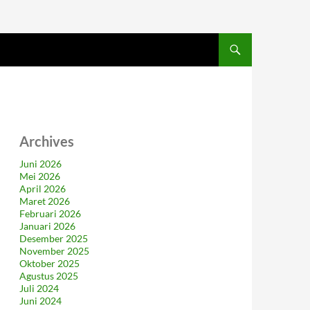
Archives
Juni 2026
Mei 2026
April 2026
Maret 2026
Februari 2026
Januari 2026
Desember 2025
November 2025
Oktober 2025
Agustus 2025
Juli 2024
Juni 2024