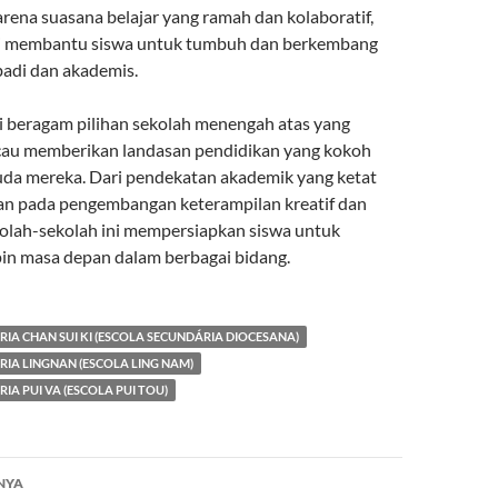
arena suasana belajar yang ramah dan kolaboratif,
ni membantu siswa untuk tumbuh dan berkembang
badi dan akademis.
 beragam pilihan sekolah menengah atas yang
cau memberikan landasan pendidikan yang kokoh
uda mereka. Dari pendekatan akademik yang ketat
an pada pengembangan keterampilan kreatif dan
kolah-sekolah ini mempersiapkan siswa untuk
n masa depan dalam berbagai bidang.
IA CHAN SUI KI (ESCOLA SECUNDÁRIA DIOCESANA)
IA LINGNAN (ESCOLA LING NAM)
IA PUI VA (ESCOLA PUI TOU)
NYA