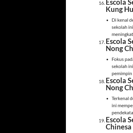
Escola S
Kung Hu
Di kenal 
sekolah in
meningkat
Escola S
Nong Chi
Fokus pad
sekolah i
pemimpin 
Escola S
Nong Chi
Terkenal d
ini mempe
pendekatan
Escola S
Chinesa