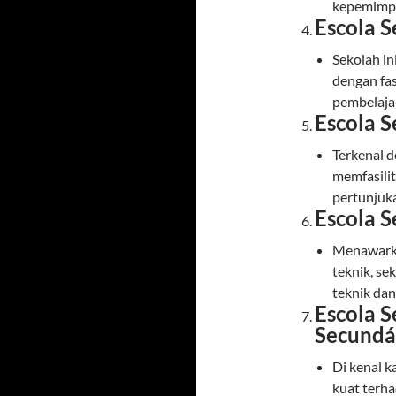
kepemimp
Escola 
Sekolah in
dengan fa
pembelaja
Escola S
Terkenal d
memfasili
pertunjuk
Escola S
Menawarka
teknik, se
teknik dan
Escola S
Secundá
Di kenal 
kuat terha