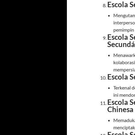
Escola S
Mengutama
interperso
pemimpin 
Escola S
Secundá
Menawarka
kolaboras
mempersia
Escola S
Terkenal d
ini mendor
Escola S
Chinesa
Memadukan
menciptaka
Escola S