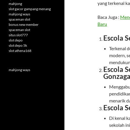
yang terkenal ka
mahjong
slot gacor gampang menang
mahjong ways
Baca Juga :
Mene
spaceman slot
Baru
bonus new member
spaceman slot
situs slot777
Escola S
slot depo
slot depo 5k
Terkenal d
slot athena168
modern, s
mendukun
Escola S
mahjong ways
Gonzag
Menggabun
pendidika
menarik d
Escola 
Di kenal k
sekolah i