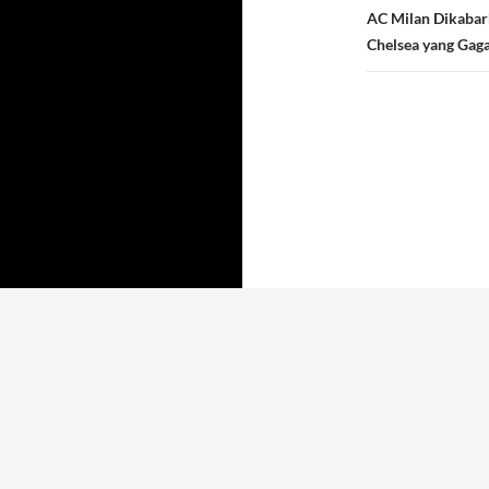
AC Milan Dikabar
Chelsea yang Gaga
Dengan bangga bertenaga WordPress
mahjong slot
mahjong