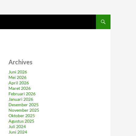
Archives
Juni 2026
Mei 2026
April 2026
Maret 2026
Februari 2026
Januari 2026
Desember 2025
November 2025
Oktober 2025
Agustus 2025
Juli 2024
Juni 2024