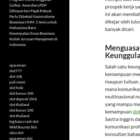
Golkar: Awardee LPDP
prospek kerja ya
Dibiayai dari Pajak Rakyat,
ini akan memba
Perlu Dibekali Nasionalisme
dikejar oleh lul
Beasiswa UNM: 3 Jenis untuk
Mahasiswa Baru
banyak dicari.
Kesempatan Emas Beasiswa
Kuliah Jurusan Manajemen di
Indonesia
Menguasai
Keunggula
spaceman
Salah satu keung
slot777
kemampuan merek
slot 10k
maupun tulisan. 
judi resmi
slot hoki
mana komunikasi
slot bonus 100
multinasional m
slot deposit 10rb
yang mampu men
slot thailand
slot bonus 100
kemampuan
slo
slot thailand
Sastra Inggris 
big bass crash slot
komunikasi profe
Wild Bounty Slot
situs slot
konsultan bahas
spaceman slot