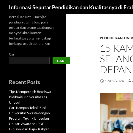
Cari
Informasi Seputar Pendidikan dan Kualitasnya di Er
Langsung
Bertujuan untuk menjadi
panduan utama bagi para
ke
pelajar dan orang tua dengan
isi
menyediakan konten
PENDIDIKAN
,
UNIV
berkualitas yang mencakup
berbagai aspek pendidikan
15 KAM
Cari
SELAN
CARI
DEPAN
Recent Posts
17/02/2024
Tips Memperoleh Beasiswa
Bidikmisi Universitas Esa
Unggul
Cari Kampus Teknik? Ini
Universitas Swasta dengan
Program Teknik Unggulan
Golkar: Awardee LPDP
Dibiayai dari Pajak Rakyat,