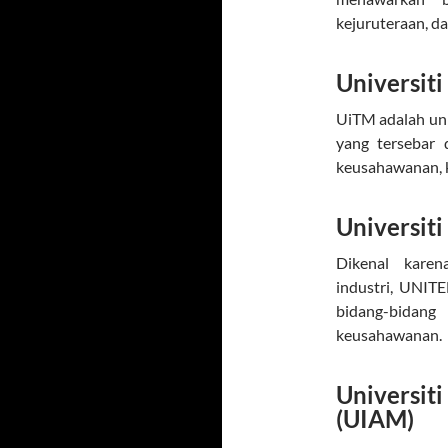
kejuruteraan, d
Universit
UiTM adalah uni
yang tersebar 
keusahawanan, ke
Universit
Dikenal karen
industri, UNIT
bidang-bidang
keusahawanan.
Universi
(UIAM)