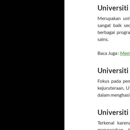
Universit
Merupakan univ
sangat baik se
berbagai progra
sains.
Baca Juga :
Memb
Universit
Fokus pada pen
kejuruteraan, U
dalam menghasil
Universit
Terkenal kare
menawarkan b