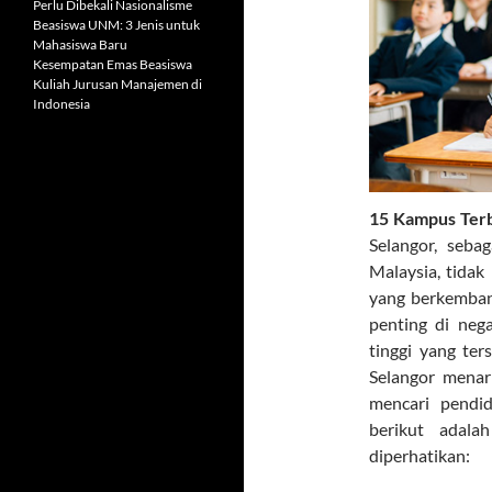
Perlu Dibekali Nasionalisme
Beasiswa UNM: 3 Jenis untuk
Mahasiswa Baru
Kesempatan Emas Beasiswa
Kuliah Jurusan Manajemen di
Indonesia
15 Kampus Terb
Selangor, seba
Malaysia, tidak
yang berkembang
penting di nega
tinggi yang ter
Selangor menar
mencari pendidi
berikut adal
diperhatikan: