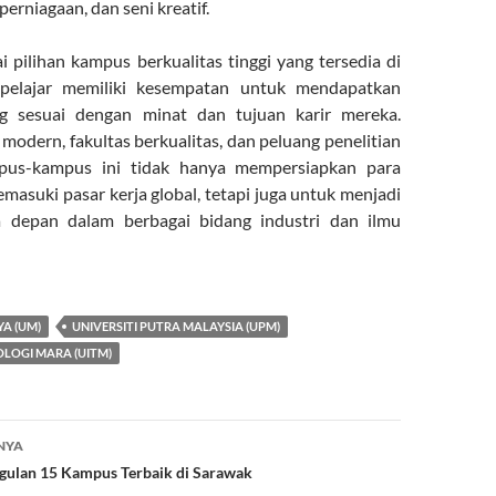
perniagaan, dan seni kreatif.
 pilihan kampus berkualitas tinggi yang tersedia di
 pelajar memiliki kesempatan untuk mendapatkan
g sesuai dengan minat dan tujuan karir mereka.
 modern, fakultas berkualitas, dan peluang penelitian
mpus-kampus ini tidak hanya mempersiapkan para
masuki pasar kerja global, tetapi juga untuk menjadi
 depan dalam berbagai bidang industri dan ilmu
YA (UM)
UNIVERSITI PUTRA MALAYSIA (UPM)
OLOGI MARA (UITM)
NYA
ulan 15 Kampus Terbaik di Sarawak