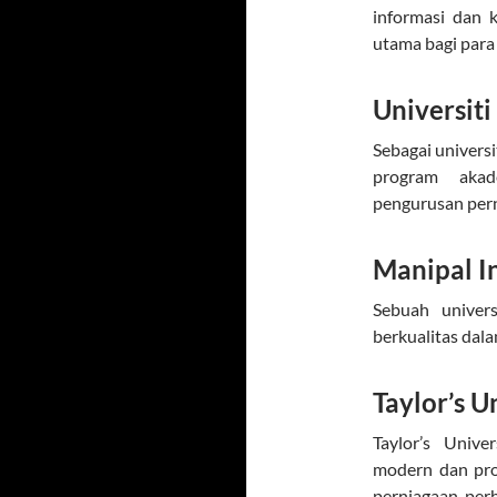
informasi dan 
utama bagi para 
Universiti
Sebagai univers
program akad
pengurusan pern
Manipal In
Sebuah univer
berkualitas dal
Taylor’s U
Taylor’s Unive
modern dan pro
perniagaan, perh