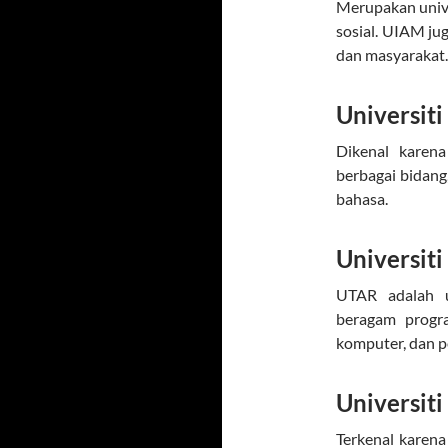
Merupakan unive
sosial. UIAM jug
dan masyarakat.
Universit
Dikenal karena
berbagai bidan
bahasa.
Universit
UTAR adalah u
beragam progra
komputer, dan p
Universit
Terkenal karen