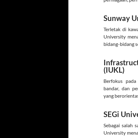
Sunway Un
Terletak di ka
University men
bidang-bidang sep
Infrastr
(IUKL)
Berfokus pada 
bandar, dan p
yang berorientas
SEGi Univ
Sebagai salah s
University mena